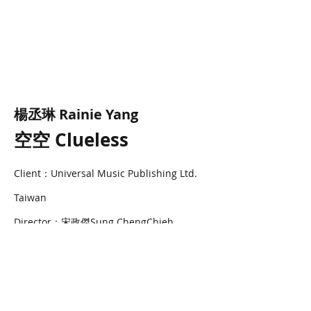
楊丞琳 Rainie Yang
空空 Clueless
Client：Universal Music Publishing Ltd.
Taiwan
Director：宋政傑Sung ChengChieh
Illustrator：H.H先生
Role：Cel Animation