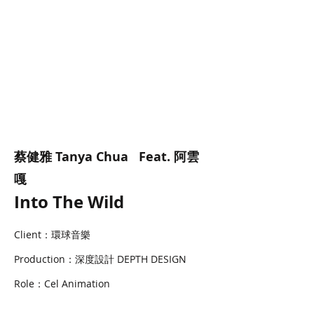
蔡健雅 Tanya Chua Feat. 阿雲
嘎
Into The Wild
Client：環球音樂
Production：深度設計 DEPTH DESIGN
Role：Cel Animation