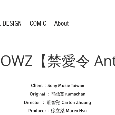
L DESIGN
COMIC
About
BOWZ【禁愛令 Anti
Client：
Sony Music Taiwa
n
Orig
熊
machan
inal ：
信寬 Ku
Director ： 莊智翔 Carton Zhuang
Producer：徐立桀 Marco Hsu